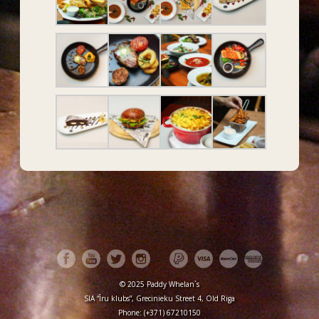
© 2025 Paddy Whelan`s
SIA “Īru klubs”, Grecinieku Street 4, Old Riga
Phone: (+371) 67210150