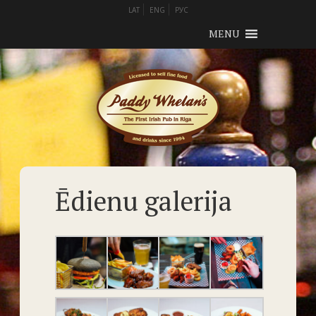
LAT
ENG
РУС
MENU
Ēdienu galerija